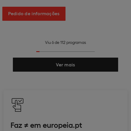
Pedido de informações
Viu
6
de
112
programas
Ver mais
Faz ≠ em europeia.pt